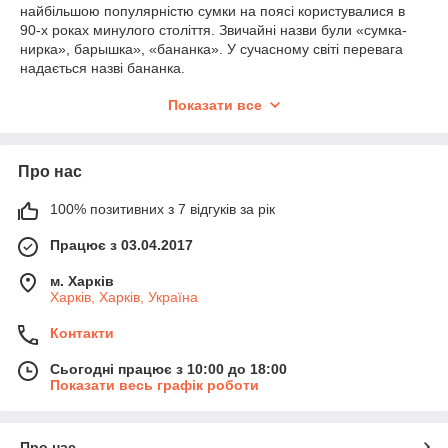
найбільшою популярністю сумки на поясі користувалися в
90-х роках минулого століття. Звичайні назви були «сумка-
нирка», барышка», «бананка». У сучасному світі перевага
надається назві бананка.
Особливою популярністю користується бананка для дітей. Це
Показати все
практичне, недороге засіб для зручного зберігання будь-яких
речей відних розмірів. Поясна Сумка дитяча для хлопчиків
розрахована на велику місткість, має міцний пояс і кілька
Про нас
відділень для носіння речей.
Купити поясну сумку дитині в Україні
100% позитивних з 7 відгуків за рік
Замовити поясні сумки для дітей оптом у Харкові чи в Києві
Працює з 03.04.2017
недорого можна на інтернет майданчику «Sunriseshop».
Компанія існує більше 10 років, має величезний асортимент
м. Харків
продукції, що дозволяє купувати дитячі бананки оптом будь-
Харків, Харків, Україна
якими партіями. В наявності інтернет магазину є різні моделі
сумочок різної розмальовки від відомих виробників. Поширені
Контакти
варіанти виробів мають такі дизайнерські рішення:
Сьогодні працює з 10:00 до 18:00
дитяча сумочка для дівчаток рожева;
Показати весь графік роботи
чорна бананка з бетменом;
бананка чорна з мопсами;
Про нас