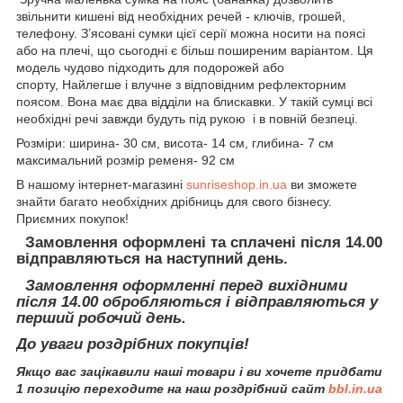
звільнити кишені від необхідних речей - ключів, грошей,
телефону. З’ясовані сумки цієї серії можна носити на поясі
або на плечі, що сьогодні є більш поширеним варіантом. Ця
модель чудово підходить для подорожей або
спорту, Найлегше і влучне з відповідним рефлекторним
поясом. Вона має два відділи на блискавки. У такій сумці всі
необхідні речі завжди будуть під рукою і в повній безпеці.
Розміри: ширина- 30 см, висота- 14 см, глибина- 7 см
максимальний розмір ременя- 92 см
В нашому інтернет-магазині
sunriseshop.in.ua
ви зможете
знайти багато необхідних дрібниць для свого бізнесу.
Приємних покупок!
Замовлення оформлені та сплачені після 14.00
відправляються на наступний день.
Замовлення оформленні перед вихідними
після 14.00 обробляються і відправляються у
перший робочий день.
До уваги роздрібних покупців!
Якщо вас зацікавили наші товари і ви хочете придбати
1 позицію переходите на наш роздрібний сайт
bbl.in.ua