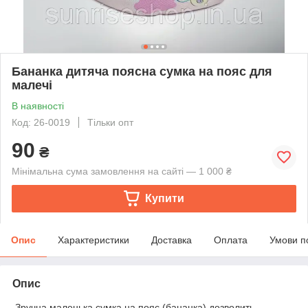
Бананка дитяча поясна сумка на пояс для
малечі
В наявності
Код: 26-0019
Тільки опт
90
₴
Мінімальна сума замовлення на сайті — 1 000 ₴
Купити
Опис
Характеристики
Доставка
Оплата
Умови п
Опис
Зручна маленька сумка на пояс (бананка) дозволить