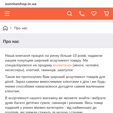
sunriseshop.in.ua
Про нас
Про нас
Наша компанія працює на ринку більше 10 років, надаючи
нашим покупцям широкий асортимент товару. Ми
спеціалізуємося на продажу
косметичок
(жіночі, чоловічі,
несессеры), клатчей, гаманців, шкатулок.
Також ми пропонуємо Вам широкий асортимент товарів для
дітей. Зараз самими вимогливими клієнтами є діти і ми будь-
якими способами намагаємося догодити самим маленьким
клієнтам.
В асортименті нашого магазину ви зможете знайти і вибрати
дуже багато дитячих сумок, гаманців і рюкзаків. Весь товар
наданий у різних вікових категоріях - від найменших до
підлітків, які завжди стежать за модою і стилем.