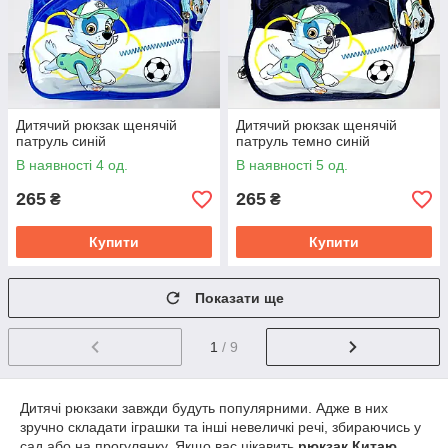
Дитячий рюкзак щенячій
Дитячий рюкзак щенячій
патруль синій
патруль темно синій
В наявності 4 од.
В наявності 5 од.
265
265
₴
₴
Купити
Купити
Показати ще
1
/ 9
Дитячі рюкзаки завжди будуть популярними. Адже в них
зручно складати іграшки та інші невеличкі речі, збираючись у
сад або на прогулянку. Якщо вас цікавить
рюкзак Китаю