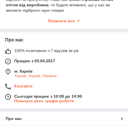
оптом
від виробника
, то будьте впевнені, що у нас ви
зможете підібрати гарні товари.
Чому варто співпрацювати саме з нами?
Показати все
Пропонуємо максимально широкий асортимент
товарів в Україні, як для хлопчиків, так і для дівчаток.
У нас можна дешево Купувати продукти високої
Про нас
якості.
100% позитивних з 7 відгуків за рік
Можемо гарантувати вчасні поставив речі, що
допоможе з розвитком вашого бізнесу.
Працює з 03.04.2017
Якщо вас цікавить саме
Китай рюкзак опт
можна
буде замовити прямо через Інтернет або в
м. Харків
Харків, Харків, Україна
телефонному режимі.
Решив
рюкзак Китай купити оптом
в Харькове
або в Києві,
Контакти
ви завжди можете звернутися до наших менеджерів. Вони
допоможуть вибрати підхожі вироби.
Сьогодні працює з 10:00 до 14:00
Показати весь графік роботи
Рюкзак Китай оптом (Харков, Київ)
Чому дитячі китайські рюкзаки такі популярні?
Про нас
Їх можна придбати досить Недорого.