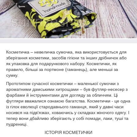
Косметичка – невеличка сумочка, яка використовується для
зберігання косметики, засобів гігієни та інших дрібничок або
як упаковка для подарункового набору. Косметички, як
правило, більші за портмоне (гаманець), але меньші за
сумку.
Прототипом сучасної косметички – маленької сумочки з
ароматними дамськими хитрощами – був футляр-несесер з
фарбами й інструментами для догляду за обличчям. Ці
футляри вважалися ознакою багатства. Косметички - це одна
із гілок еволюції стародавнього гаманця, який у давні часи
носився на підв'язках, ховаючись у складках жіночого одягу. І
тепер вони дбайливо зберігають у собі помади, лаки, туші та
пудрениці.
ІСТОРІЯ КОСМЕТИЧКИ