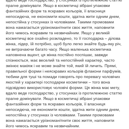
вдало веде господарство, у стосунках із протилежною статтю
прагне домінувати. Якщо в косметичці зібрані упаковки
фантазійних форм та яскравих кольорів, її власниця
непосидюча, не економити кошти, здатна жити одним днем,
непостійна у стосунках із чоловіками. Такими промовами
вона намагається урізноманітнити своє життя, наповнити
його чимось яскравим та незвичайним. Якщо у великій
косметичці все охайно розкладено, то її господарка – ділова
жінка, лідер, їй потрібно, щоб було легко знайте будь-яку річ,
не витрачаючи багато часу. Якщо маленька косметичка
наповнена вщент, ця жінка постійно поспішає, завжди
спізнюється, має веселий та непостійний характер, часто
змінює макіяж і не може знайте той, який їй личить. Прямі,
правильної форми і неяскравих кольорів флакони парфумів,
тюбики для туші та помади говорять про перевагу чоловічих
якостей у характері господарки косметички – того вона
підсвідомо використовує чоловічі форми. Ця жінка має мету,
вдало веде господарство, у стосунках із протилежною статтю
прагне домінувати. Якщо в косметичці зібрані упаковки
фантазійних форм та яскравих кольорів, її власниця
непосидюча, не економити кошти, здатна жити одним днем,
непостійна у стосунках із чоловіками. Такими промовами
вона намагається урізноманітнити своє життя, наповнити
його чимось яскравим та незвичайним.