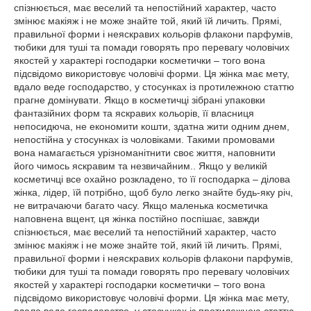
спізнюється, має веселий та непостійний характер, часто
змінює макіяж і не може знайте той, який їй личить. Прямі,
правильної форми і неяскравих кольорів флакони парфумів,
тюбики для туші та помади говорять про перевагу чоловічих
якостей у характері господарки косметички – того вона
підсвідомо використовує чоловічі форми. Ця жінка має мету,
вдало веде господарство, у стосунках із протилежною статтю
прагне домінувати. Якщо в косметичці зібрані упаковки
фантазійних форм та яскравих кольорів, її власниця
непосидюча, не економити кошти, здатна жити одним днем,
непостійна у стосунках із чоловіками. Такими промовами
вона намагається урізноманітнити своє життя, наповнити
його чимось яскравим та незвичайним.. Якщо у великій
косметичці все охайно розкладено, то її господарка – ділова
жінка, лідер, їй потрібно, щоб було легко знайте будь-яку річ,
не витрачаючи багато часу. Якщо маленька косметичка
наповнена вщент, ця жінка постійно поспішає, завжди
спізнюється, має веселий та непостійний характер, часто
змінює макіяж і не може знайте той, який їй личить. Прямі,
правильної форми і неяскравих кольорів флакони парфумів,
тюбики для туші та помади говорять про перевагу чоловічих
якостей у характері господарки косметички – того вона
підсвідомо використовує чоловічі форми. Ця жінка має мету,