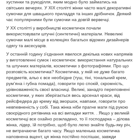
хустинки та рукоділля, яким модно було займатись на
світських вечерях. У ХІХ столітті жінки часто малі декоративні
сумочки для швацького приладдя та інших дрібничок. Деякий
час популярними були сумочки на довгій вервечці.
У ХХ столітті у виробництві косметичок почали
використовувати штучні (синтетичні) матеріали. Невеликі
сумочки малі місце в колекціях багатьох відомих дизайнерів
одягу та аксесуарів.
У останній годину з'єднання явилося декілька нових напрямів
у виготовленні сумок і косметичок: використання натуральних
та штучних матеріалів, косметички з фотографіями. Про що
розповість косметичка? Косметичка, у якій не дуже багато
предметів, альо є все необхідне (туш, тіні, тональний крем,
рум'яна і губна помада), говорити про спокій, скромність,
урівноваженість своєї власниці. Великі, занадто переповнені
косметички, у яких зберігається весь арсенал краси, від
рейсфедера до крему від зморшок, навпаки, говорити про
невпевненість у собі. Така жінка ніби прагне мати під рукою
своєрідного рятівника на всі випадки життя. . Якщо у великій
косметичці все охайно розкладено, то її господарка – ділова
жінка, лідер, їй потрібно, щоб було легко знайте будь-яку річ,
не витрачаючи багато часу. Якщо маленька косметичка
наповнена вщент, ця жінка постійно поспішає, завжди