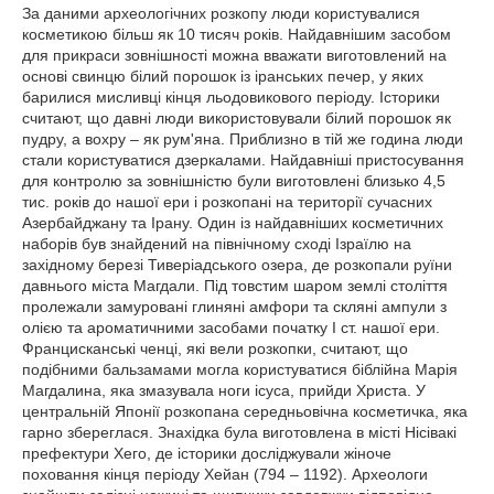
За даними археологічних розкопу люди користувалися
косметикою більш як 10 тисяч років. Найдавнішим засобом
для прикраси зовнішності можна вважати виготовлений на
основі свинцю білий порошок із іранських печер, у яких
барилися мисливці кінця льодовикового періоду. Історики
считают, що давні люди використовували білий порошок як
пудру, а вохру – як рум'яна. Приблизно в тій же година люди
стали користуватися дзеркалами. Найдавніші пристосування
для контролю за зовнішністю були виготовлені близько 4,5
тис. років до нашої ери і розкопані на території сучасних
Азербайджану та Ірану. Один із найдавніших косметичних
наборів був знайдений на північному сході Ізраїлю на
західному березі Тиверіадського озера, де розкопали руїни
давнього міста Магдали. Під товстим шаром землі століття
пролежали замуровані глиняні амфори та скляні ампули з
олією та ароматичними засобами початку І ст. нашої ери.
Францисканські ченці, які вели розкопки, считают, що
подібними бальзамами могла користуватися біблійна Марія
Магдалина, яка змазувала ноги ісуса, прийди Христа. У
центральній Японії розкопана середньовічна косметичка, яка
гарно збереглася. Знахідка була виготовлена в місті Нісівакі
префектури Хего, де історики досліджували жіноче
поховання кінця періоду Хейан (794 – 1192). Археологи