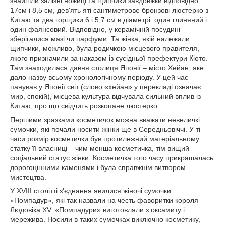
знайшли залізні ножиці та щипчики завдовжки відповідно
17см і 8,5 см, дев'ять яті сантиметрове бронзові люстерко з
Китаю та два горщики 6 і 5,7 см в діаметрі: один глиняний і
один фаянсовий. Відповідно, у керамічній посудині
зберігалися мазі чи парфуми. Та жінка, якій належали
щипчики, можливо, була родичкою місцевого правителя,
якого призначили за наказом із сусідньої префектури Кіото.
Там знаходилася давня столиця Японії – місто Хейан, яке
дало назву всьому хронологічному періоду. У цей час
панував у Японії світ (слово «хейан» у перекладі означає
мир, спокій), місцева культура відчувала сильний вплив із
Китаю, про що свідчить розкопане люстерко.
Першими зразками косметичок можна вважати невеличкі
сумочки, які почали носити жінки ще в Середньовіччі. У ті
часи розмір косметички був протилежний матеріальному
статку її власниці – чим менша косметичка, тім вищий
соціальний статус жінки. Косметичка того часу прикрашалась
дорогоцінними каменями і була справжнім витвором
мистецтва.
У XVIII столітті з'єднання явилися жіночі сумочки
«Помпадур», які так назвали на честь фаворитки короля
Людовіка XV. «Помпадури» виготовляли з оксамиту і
мережива. Носили в таких сумочках виключно косметику,