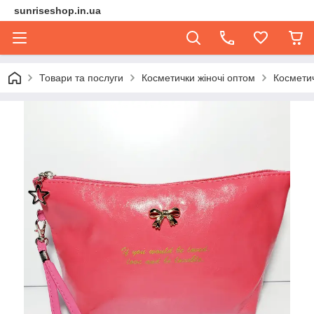
sunriseshop.in.ua
Товари та послуги
Косметички жіночі оптом
Косметич