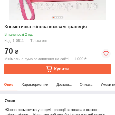
Косметичка жіноча кожзам трапеція
В наявності 2 од.
Код: 1-0511
Тільки опт
70
₴
Мінімальна сума замовлення на сайті — 1 000 ₴
Купити
Опис
Характеристики
Доставка
Оплата
Умови п
Опис
Жіноча косметичка у формі трапеції виконана з якісного
шкірозамінника. Має стильний дизайн і дуже місткий розмір,