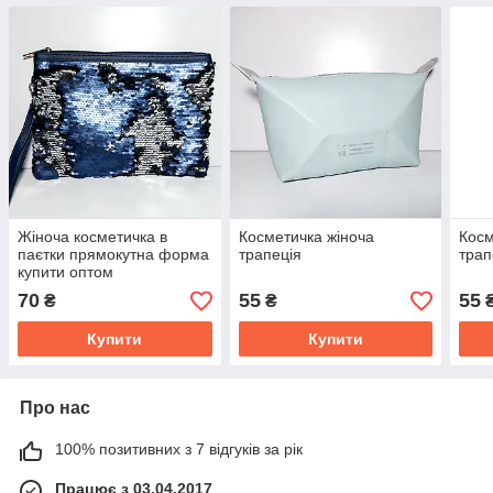
Жіноча косметичка в
Косметичка жіноча
Косм
паєтки прямокутна форма
трапеція
трап
купити оптом
70
55
55
₴
₴
Купити
Купити
Про нас
100% позитивних з 7 відгуків за рік
Працює з 03.04.2017