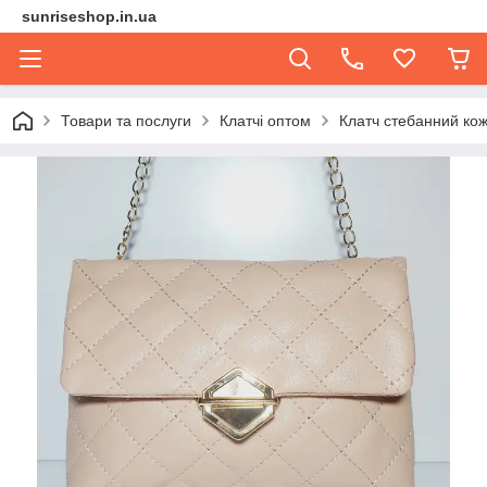
sunriseshop.in.ua
Товари та послуги
Клатчі оптом
Клатч стебанний ко