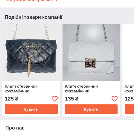
Подібні товари компанії
Клатч стебанний
Клатч стебанний
Клат
кожзамінник
кожзамінник
кожз
125
135
125
₴
₴
Купити
Купити
Про нас