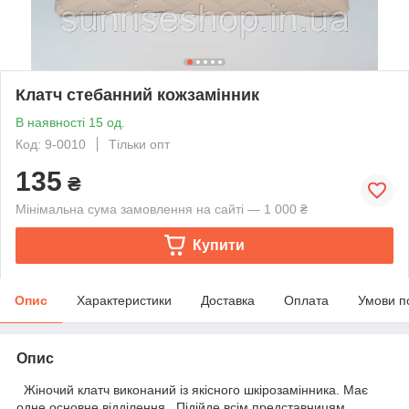
Клатч стебанний кожзамінник
В наявності 15 од.
Код: 9-0010
Тільки опт
135
₴
Мінімальна сума замовлення на сайті — 1 000 ₴
Купити
Опис
Характеристики
Доставка
Оплата
Умови п
Опис
Жіночий клатч виконаний із якісного шкірозамінника. Має
одне основне відділення. Підійде всім представницям