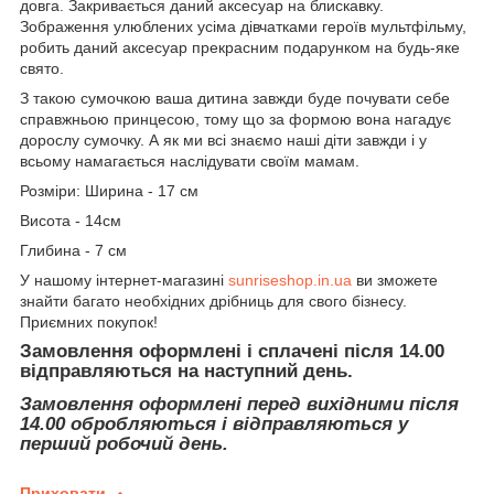
довга. Закривається даний аксесуар на блискавку.
Зображення улюблених усіма дівчатками героїв мультфільму,
робить даний аксесуар прекрасним подарунком на будь-яке
свято.
З такою сумочкою ваша дитина завжди буде почувати себе
справжньою принцесою, тому що за формою вона нагадує
дорослу сумочку. А як ми всі знаємо наші діти завжди і у
всьому намагається наслідувати своїм мамам.
Розміри: Ширина - 17 см
Висота - 14см
Глибина - 7 см
У нашому інтернет-магазині
sunriseshop.in.ua
ви зможете
знайти багато необхідних дрібниць для свого бізнесу.
Приємних покупок!
Замовлення оформлені і сплачені після 14.00
відправляються на наступний день.
Замовлення оформлені перед вихідними після
14.00 обробляються і відправляються у
перший робочий день.
Приховати