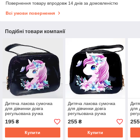
Повернення товару впродовж 14 днів за домовленістю
Всі умови повернення
Подібні товари компанії
Дитяча лакова сумочка
Дитяча лакова сумочка
Дитя
для дівчинки довга
для дівчинки довга
для 
регульована ручка
регульована ручка
регу
195
255
255
₴
₴
Купити
Купити