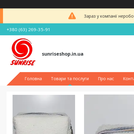
Зараз у компанії неробо
+380 (63) 269-35-91
sunriseshop.in.ua
Головна
Товари та послуги
Про нас
Конт