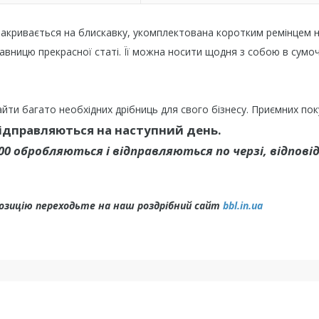
акривається на блискавку, укомплектована коротким ремінцем н
вницю прекрасної статі. Її можна носити щодня з собою в сумоч
йти багато необхідних дрібниць для свого бізнесу. Приємних пок
відправляються на наступний день.
00 обробляються і відправляються по черзі, відпові
позицію переходьте на наш роздрібний сайт
bbl.in.ua