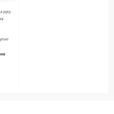
а руку.
ці.
упок!
дно