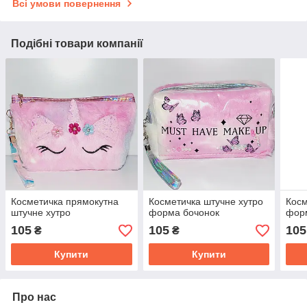
Всі умови повернення
Подібні товари компанії
Косметичка прямокутна
Косметичка штучне хутро
Косм
штучне хутро
форма бочонок
фор
105
105
105
₴
₴
Купити
Купити
Про нас