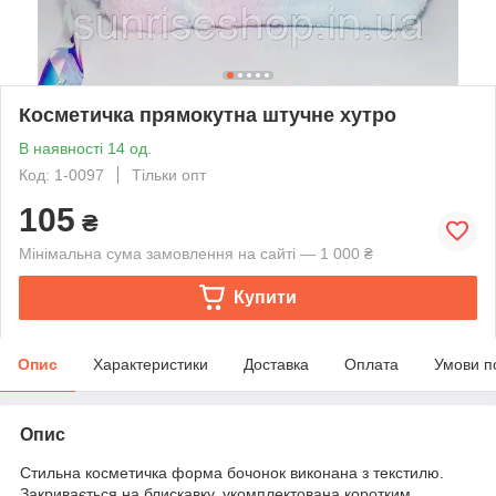
Косметичка прямокутна штучне хутро
В наявності 14 од.
Код: 1-0097
Тільки опт
105
₴
Мінімальна сума замовлення на сайті — 1 000 ₴
Купити
Опис
Характеристики
Доставка
Оплата
Умови п
Опис
Стильна косметичка форма бочонок виконана з текстилю.
Закривається на блискавку, укомплектована коротким