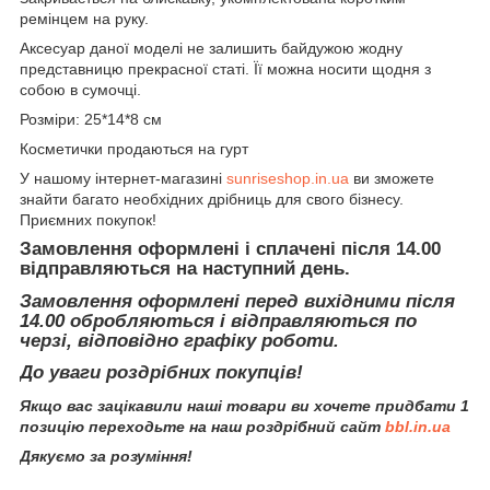
ремінцем на руку.
Аксесуар даної моделі не залишить байдужою жодну
представницю прекрасної статі. Її можна носити щодня з
собою в сумочці.
Розміри: 25*14*8 см
Косметички продаються на гурт
У нашому інтернет-магазині
sunriseshop.in.ua
ви зможете
знайти багато необхідних дрібниць для свого бізнесу.
Приємних покупок!
Замовлення оформлені і сплачені після 14.00
відправляються на наступний день.
Замовлення оформлені перед вихідними після
14.00 обробляються і відправляються по
черзі, відповідно графіку роботи.
До уваги роздрібних покупців!
Якщо вас зацікавили наші товари ви хочете придбати 1
позицію переходьте на наш роздрібний сайт
bbl.in.ua
Дякуємо за розуміння!