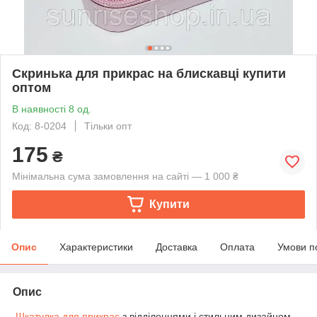
Скринька для прикрас на блискавці купити
оптом
В наявності 8 од.
Код: 8-0204
Тільки опт
175
₴
Мінімальна сума замовлення на сайті — 1 000 ₴
Купити
Опис
Характеристики
Доставка
Оплата
Умови п
Опис
Шкатулка для прикрас
з відділеннями і стильним дизайном