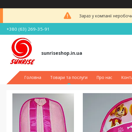
Зараз у компанії неробоч
+380 (63) 269-35-91
sunriseshop.in.ua
Головна
Товари та послуги
Про нас
Конт