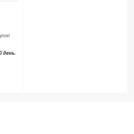
упок!
 день.