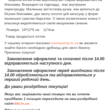
блискавку. Всередині на підкладці, має внутрішню
перегородку. Маленька зап'ясткова ручка, яка кріпиться до
бігунка блискавки, дає змогу носити цей аксесуар у формі
маленької сумочки-барсетки. З такою косметичкою кожна її
власниця виділятиметься своїм вишуканим смаком.
Розміри: 19*12*5 см 11*4см
Товар продається оптом
У нашому інтернет-магазині
sunriseshop.in.ua
ви зможете
знайти багато необхідних дрібниць для свого бізнесу.
Приємних покупок!
Замовлення оформлені та сплачені після 14.00
відправляються наступного дня.
Замовлення оформлені перед вихідними після
14.00 обробляються та відправляються у
перший робочий день.
До уваги роздрібних покупців!
Якщо вас зацікавити наші товари та ви хочете
придбати 1 позицію переходьте на наш роздрібний
сайт
bbl.in.ua