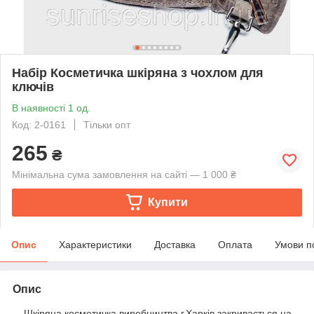
Набір Косметичка шкіряна з чохлом для
ключів
В наявності 1 од.
Код: 2-0161
Тільки опт
265
₴
Мінімальна сума замовлення на сайті — 1 000 ₴
Купити
Опис
Характеристики
Доставка
Оплата
Умови п
Опис
Шкіряна косметичка виробництва г.Харків закривається на