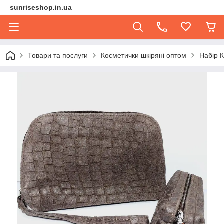
sunriseshop.in.ua
Товари та послуги
Косметички шкіряні оптом
Набір 