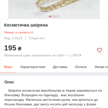
Косметичка шкіряна
Немає в наявності
Код: 2-0113
Тільки опт
195
₴
Мінімальна сума замовлення на сайті — 1 000 ₴
Опис
Характеристики
Доставка
Оплата
Умови п
Опис
Шкіряна косметичка виробництва м.Харків закривається на
блискавку. Всередині на підкладці, має внутрішню
перегородку. Маленька зап'ясткова ручка, яка кріпиться до
бігунка блискавки, дає змогу носити цей аксесуар у формі