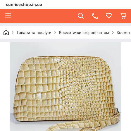
sunriseshop.in.ua
Товари та послуги
Косметички шкіряні оптом
Космет