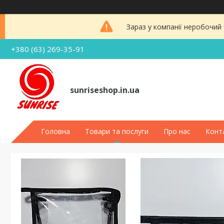
Зараз у компанії неробочий
+380 (63) 269-35-91
sunriseshop.in.ua
Головна
Товари та послуги
Про нас
Конт