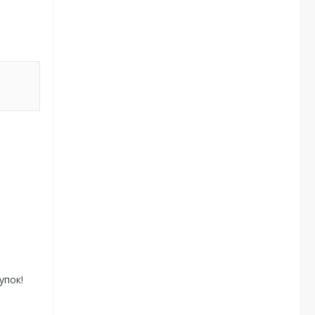
.
упок!