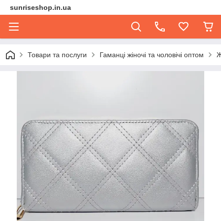
sunriseshop.in.ua
Товари та послуги
Гаманці жіночі та чоловічі оптом
Ж