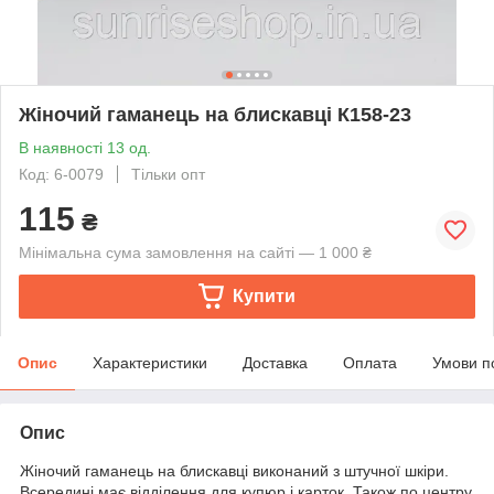
Жіночий гаманець на блискавці К158-23
В наявності 13 од.
Код: 6-0079
Тільки опт
115
₴
Мінімальна сума замовлення на сайті — 1 000 ₴
Купити
Опис
Характеристики
Доставка
Оплата
Умови п
Опис
Жіночий гаманець на блискавці виконаний з штучної шкіри.
Всередині має відділення для купюр і карток. Також по центру