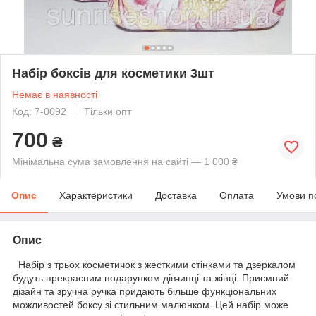
Набір боксів для косметики 3шт
Немає в наявності
Код: 7-0092
Тільки опт
700
₴
Мінімальна сума замовлення на сайті — 1 000 ₴
Опис
Характеристики
Доставка
Оплата
Умови п
Опис
Набір з трьох косметичок з жесткими стінками та дзеркалом
будуть прекрасним подарунком дівчинці та жінці. Приємний
дізайн та зручна ручка придають більше функціональних
можливостей боксу зі стильним малюнком. Цей набір може