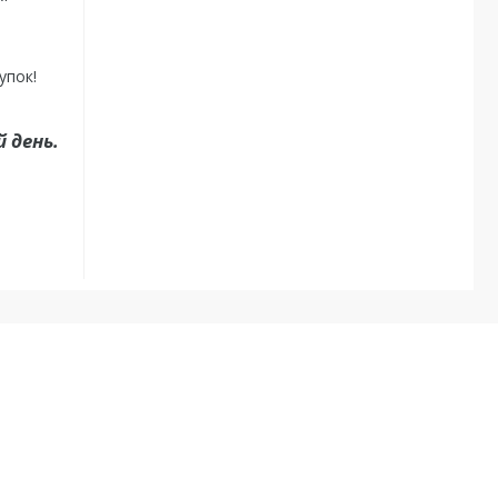
упок!
 день.