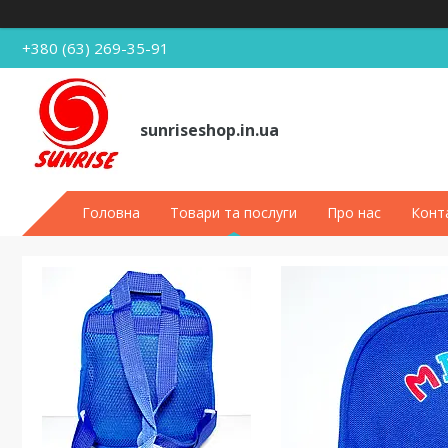
+380 (63) 269-35-91
sunriseshop.in.ua
Головна
Товари та послуги
Про нас
Конт