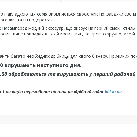
підкладкою. Ця серія вирізняється своєю якістю. Завдяки своїм
ого життя і в подорожах.
е насамперед модний аксесуар, що вказує на гарний смак і стиль
 косметичне приладдя в такій косметичці не просто зручно, але й
йти багато необхідних дрібниць для свого бізнесу. Приємних по
00 вирушають наступного дня.
4.00 обробляються та вирушають у перший робочий 
 1 позицію переходьте на наш роздрібний сайт
bbl.in.ua