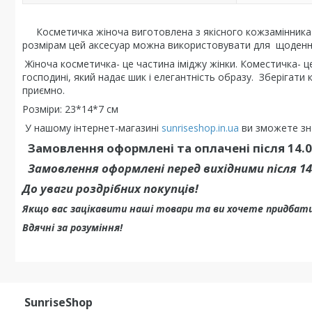
Косметичка жіноча виготовлена з якісного кожзамінника з 
розмірам цей аксесуар можна використовувати для щоденн
Жіноча косметичка- це частина іміджу жінки. Коместичка- ц
господині, який надає шик і елегантність образу. Зберігати
приємно.
Розміри: 23*14*7 см
У нашому інтернет-магазині
sunriseshop.in.ua
ви зможете зна
Замовлення оформлені та оплачені після 14.
Замовлення оформлені перед вихідними після 1
До уваги роздрібних покупців!
Якщо вас зацікавити наші товари та ви хочете придбати
Вдячні за розуміння!
SunriseShop