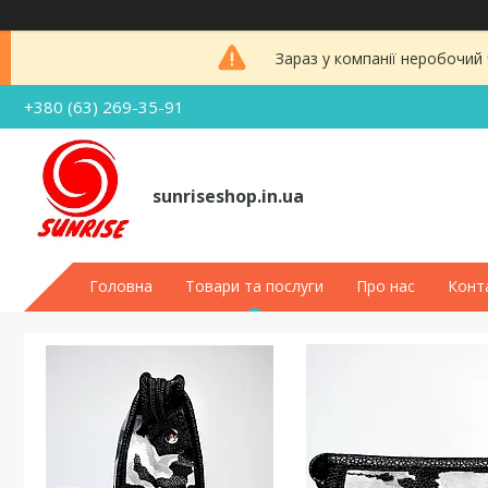
Зараз у компанії неробочий
+380 (63) 269-35-91
sunriseshop.in.ua
Головна
Товари та послуги
Про нас
Конт