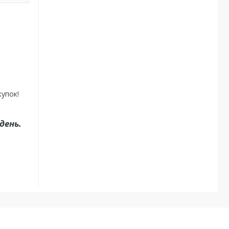
купок!
день.