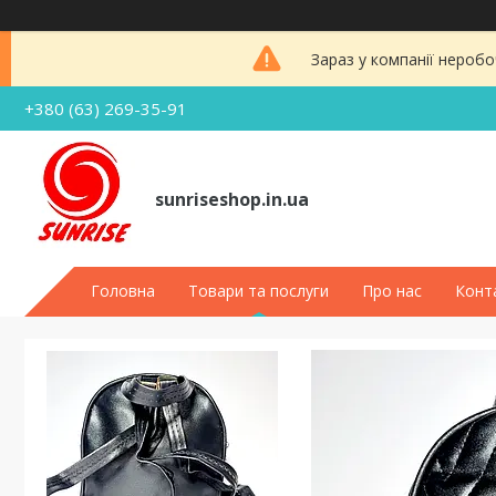
Зараз у компанії неробо
+380 (63) 269-35-91
sunriseshop.in.ua
Головна
Товари та послуги
Про нас
Конт