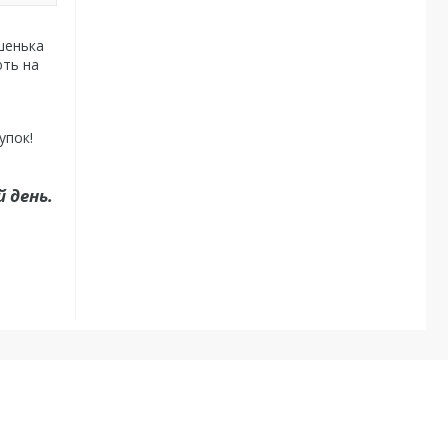
ишенька
ють на
упок!
 день.