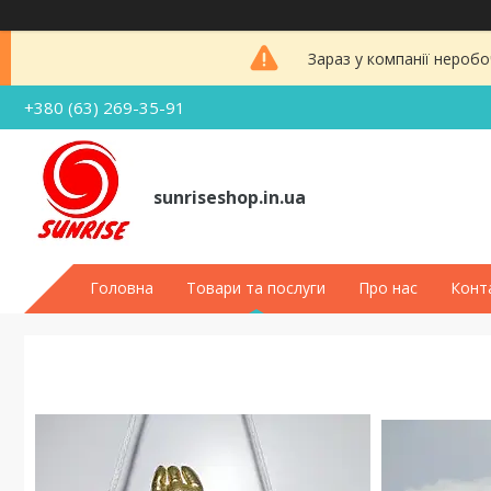
Зараз у компанії неробо
+380 (63) 269-35-91
sunriseshop.in.ua
Головна
Товари та послуги
Про нас
Конт