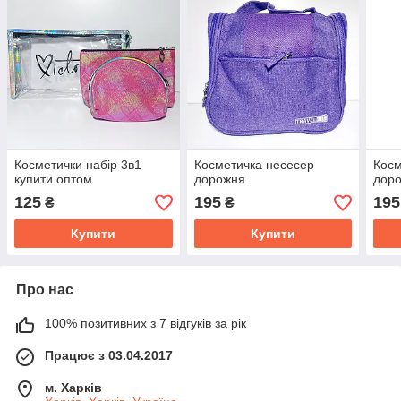
Косметички набір 3в1
Косметичка несесер
Косм
купити оптом
дорожня
дор
125
195
195
₴
₴
Купити
Купити
Про нас
100% позитивних з 7 відгуків за рік
Працює з 03.04.2017
м. Харків