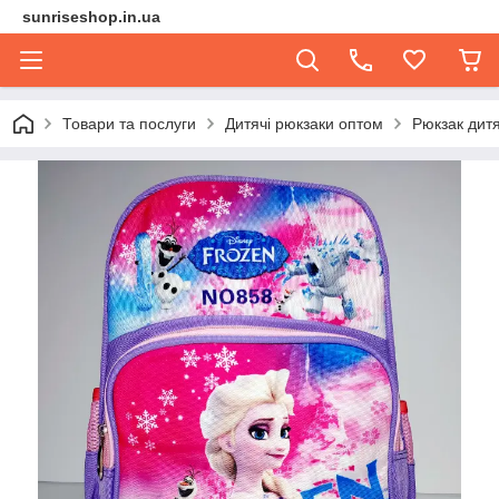
sunriseshop.in.ua
Товари та послуги
Дитячі рюкзаки оптом
Рюкзак дит