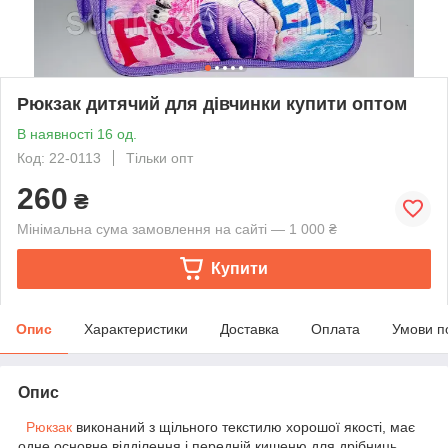
Рюкзак дитячий для дівчинки купити оптом
В наявності 16 од.
Код: 22-0113
Тільки опт
260
₴
Мінімальна сума замовлення на сайті — 1 000 ₴
Купити
Опис
Характеристики
Доставка
Оплата
Умови п
Опис
Рюкзак
виконаний з щільного текстилю хорошої якості, має
одне основне відділення і передній кишеню для дрібниць.