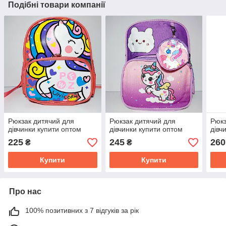
Подібні товари компанії
Рюкзак дитячий для
Рюкзак дитячий для
Рюкз
дівчинки купити оптом
дівчинки купити оптом
дівч
225
245
260
₴
₴
Купити
Купити
Про нас
100% позитивних з 7 відгуків за рік