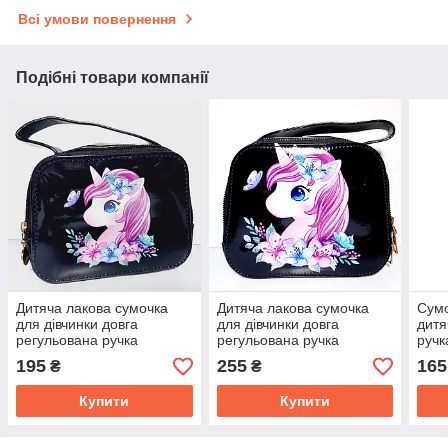
Всі умови повернення
Подібні товари компанії
Дитяча лакова сумочка
Дитяча лакова сумочка
Сумо
для дівчинки довга
для дівчинки довга
дитя
регульована ручка
регульована ручка
ручк
195
255
165
₴
₴
Купити
Купити