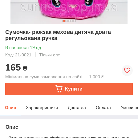
Сумочка- рюкзак мехова дитяча довга
регульована ручка
В наявності 19 од.
Код: 21-0021
Тільки опт
165
₴
Мінімальна сума замовлення на сайті — 1 000 ₴
Купити
Опис
Характеристики
Доставка
Оплата
Умови п
Опис
Дитяча сумочка для дівчінки з декором виконана з щтучного