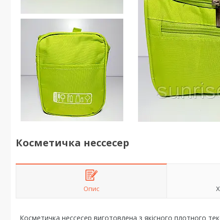
Косметичка нессесер
Опис
Х
Косметичка нессесер виготовлена з якісного плотного текс