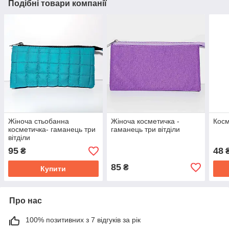
Подібні товари компанії
Жіноча стьобанна
Жіноча косметичка -
Косм
косметичка- гаманець три
гаманець три вітділи
вітділи
95
48
₴
85
₴
Купити
Про нас
100% позитивних з 7 відгуків за рік