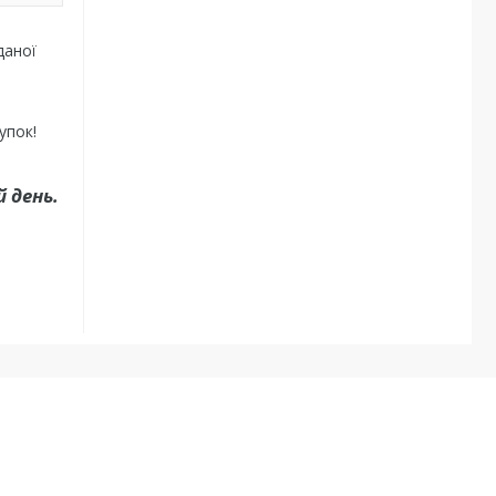
даної
упок!
 день.