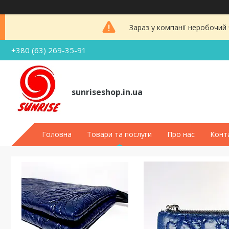
Зараз у компанії неробочий
+380 (63) 269-35-91
sunriseshop.in.ua
Головна
Товари та послуги
Про нас
Конт