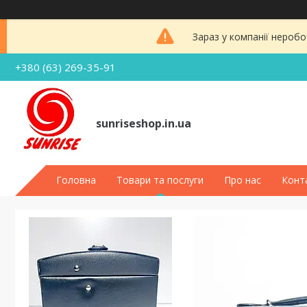
Зараз у компанії неробо
+380 (63) 269-35-91
sunriseshop.in.ua
Головна
Товари та послуги
Про нас
Конт