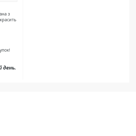
ана з
икрасить
упок!
 день.