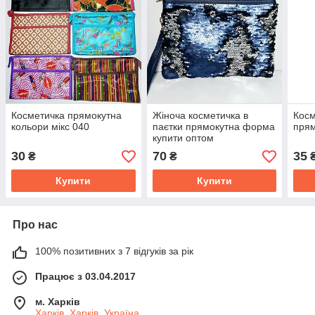
Косметичка прямокутна
Жіноча косметичка в
Косм
кольори мікс 040
паєтки прямокутна форма
прям
купити оптом
30
70
35
₴
₴
Купити
Купити
Про нас
100% позитивних з 7 відгуків за рік
Працює з 03.04.2017
м. Харків
Харків, Харків, Україна