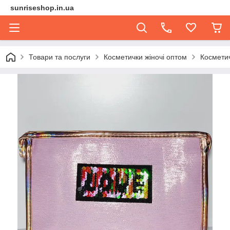
sunriseshop.in.ua
Товари та послуги
Косметички жіночі оптом
Космети