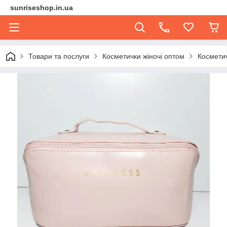
sunriseshop.in.ua
Товари та послуги
Косметички жіночі оптом
Косметич