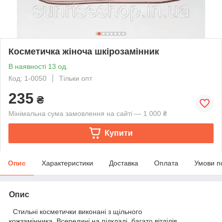
Косметичка жіноча шкірозамінник
В наявності 13 од.
Код: 1-0050
Тільки опт
235
₴
Мінімальна сума замовлення на сайті — 1 000 ₴
Купити
Опис
Характеристики
Доставка
Оплата
Умови п
Опис
Стильні косметички виконані з щільного
кожзамінника. Всередині на підкладі, багато вітділів,