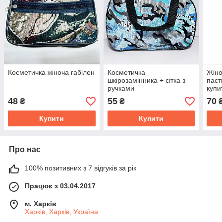
Косметичка жіноча габілен
Косметичка
Жіно
шкірозамінника + сітка з
паєт
ручками
купи
48
55
70
₴
₴
Купити
Купити
Про нас
100% позитивних з 7 відгуків за рік
Працює з 03.04.2017
м. Харків
Харків, Харків, Україна