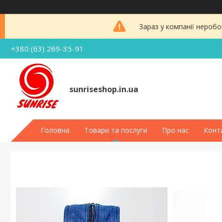
Зараз у компанії неробо
+380 (63) 269-35-91
sunriseshop.in.ua
Головна
Товари та послуги
Про нас
Конт