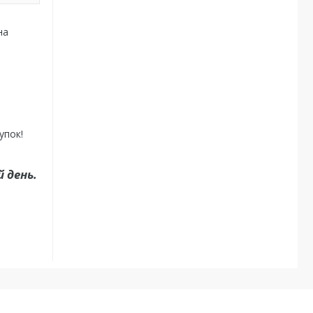
на
упок!
 день.