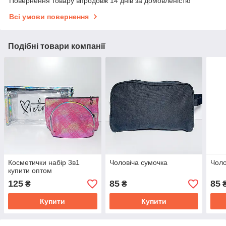
Повернення товару впродовж 14 днів за домовленістю
Всі умови повернення
Подібні товари компанії
Косметички набір 3в1
Чоловіча сумочка
Чоло
купити оптом
125
85
85
₴
₴
Купити
Купити