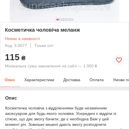
Косметичка чоловіча меланж
Немає в наявності
Код: 3-0077
Тільки опт
115
₴
Мінімальна сума замовлення на сайті — 1 000 ₴
Опис
Характеристики
Доставка
Оплата
Умови п
Опис
Косметичка чоловіча з відділеннями буде незамінним
аксесуаром для будь-якого чоловіка. Усередині є відділи із
сіткою, що дає змогу бачити, де є необхідна Вам у цей
момент річ. Зовнішні кишені дають змогу розподілити