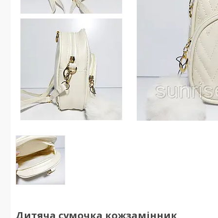
Дитяча сумочка кожзамінник