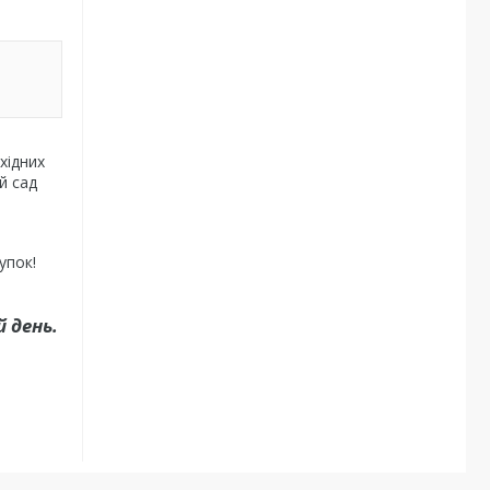
хідних
й сад
упок!
 день.