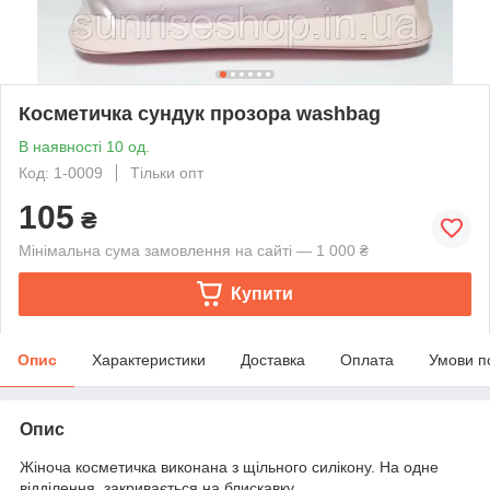
Косметичка сундук прозора washbag
В наявності 10 од.
Код: 1-0009
Тільки опт
105
₴
Мінімальна сума замовлення на сайті — 1 000 ₴
Купити
Опис
Характеристики
Доставка
Оплата
Умови п
Опис
Жіноча косметичка виконана з щільного силікону. На одне
відділення, закривається на блискавку.