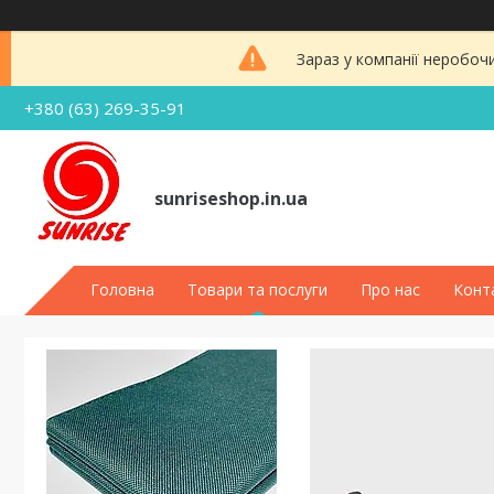
Зараз у компанії неробоч
+380 (63) 269-35-91
sunriseshop.in.ua
Головна
Товари та послуги
Про нас
Конт