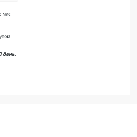
р має
упок!
 день.