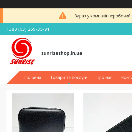
Зараз у компанії неробочий
+380 (63) 269-35-91
sunriseshop.in.ua
Головна
Товари та послуги
Про нас
Конт