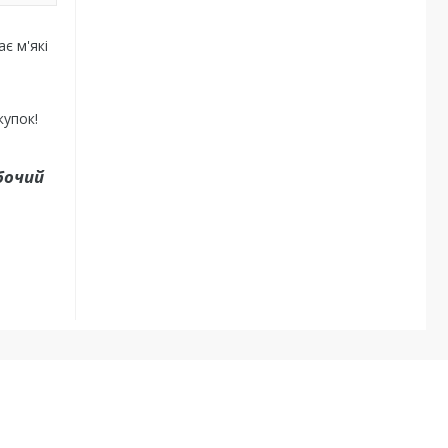
є м'які
купок!
бочий