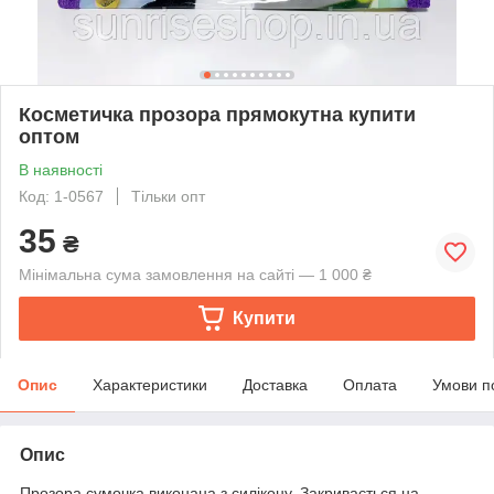
Косметичка прозора прямокутна купити
оптом
В наявності
Код: 1-0567
Тільки опт
35
₴
Мінімальна сума замовлення на сайті — 1 000 ₴
Купити
Опис
Характеристики
Доставка
Оплата
Умови п
Опис
Прозора сумочка виконана з силікону. Закривається на