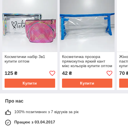
Косметички набір 3в1
Косметичка прозора
Жіно
купити оптом
прямокутна яркий кант
паєт
мікс кольорів купити оптом
купи
125
42
70
₴
₴
Купити
Купити
Про нас
100% позитивних з 7 відгуків за рік
Працює з 03.04.2017