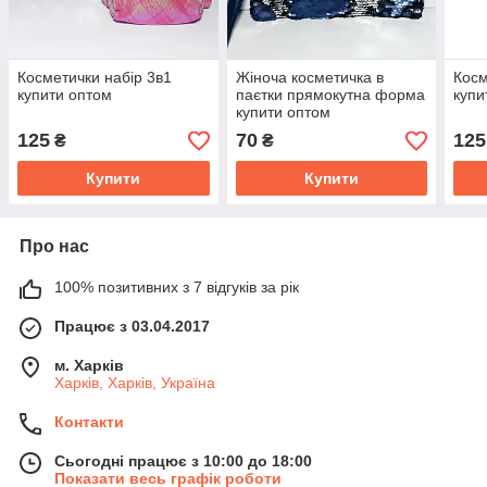
Косметички набір 3в1
Жіноча косметичка в
Косм
купити оптом
паєтки прямокутна форма
купи
купити оптом
125
70
125
₴
₴
Купити
Купити
Про нас
100% позитивних з 7 відгуків за рік
Працює з 03.04.2017
м. Харків
Харків, Харків, Україна
Контакти
Сьогодні працює з 10:00 до 18:00
Показати весь графік роботи