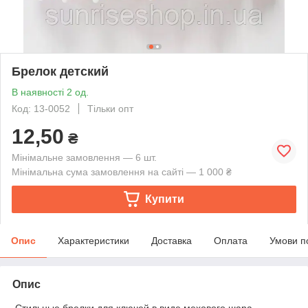
Брелок детский
В наявності 2 од.
Код: 13-0052
Тільки опт
12,50
₴
Мінімальне замовлення — 6 шт.
Мінімальна сума замовлення на сайті — 1 000 ₴
Купити
Опис
Характеристики
Доставка
Оплата
Умови п
Опис
Стильные брелки для ключей в виде мехового шара.