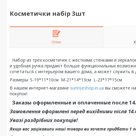
Косметички набір 3шт
Опис
Х
Набор из трёх косметичек с жесткими стенками и зеркало
и удобная ручка придают больше функциональных возможн
сочетаться с интерьером вашего дома, а может служить в
Размеры: S-19*11*10см M-21*14*13см L-23*17*15см
В нашем интернет-магазине
sunriseshop.in.ua
вы сможете на
покупок!
Заказы оформленные и оплаченные после 14.
Замовлення оформлені перед вихідними після 14
Увазі роздрібних покупців!
Якщо вас зацікавили наші товари ви хочете придбати 1 