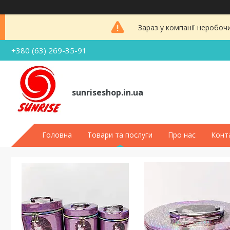
Зараз у компанії неробоч
+380 (63) 269-35-91
sunriseshop.in.ua
Головна
Товари та послуги
Про нас
Конт