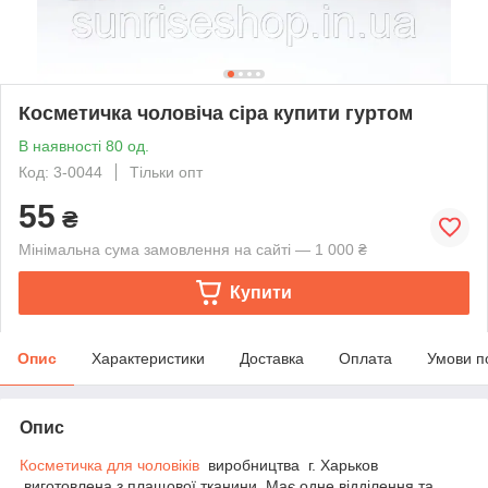
Косметичка чоловіча сіра купити гуртом
В наявності 80 од.
Код: 3-0044
Тільки опт
55
₴
Мінімальна сума замовлення на сайті — 1 000 ₴
Купити
Опис
Характеристики
Доставка
Оплата
Умови п
Опис
Косметичка для чоловіків
виробництва г. Харьков
виготовлена з плащової тканини. Має одне відділення та