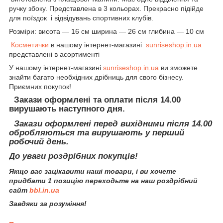
ручку збоку. Представлена в 3 кольорах. Прекрасно підійде
для поїздок і відвідувань спортивних клубів.
Розміри: висота — 16 см ширина — 26 см глибина — 10 см
Косметички
в нашому інтернет-магазині
sunriseshop.in.ua
представлені в асортименті
У нашому інтернет-магазині
sunriseshop.in.ua
ви зможете
знайти багато необхідних дрібниць для свого бізнесу.
Приємних покупок!
Закази оформлені та оплати після 14.00
вирушають наступного дня.
Закази оформлені перед вихідними після 14.00
обробляються та вирушають у перший
робочий день.
До уваги роздрібних покупців!
Якщо вас зацікавити наші товари, і ви хочете
придбати 1 позицію переходьте на наш роздрібний
сайт
bbl.in.ua
Завдяки за розуміння!